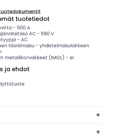
tuotedokumentit
mmät tuotetiedot
svirta
-
500
A
sjännitetaso AC
-
690
V
etyyppi
-
AC
en tilanilmaisu
-
yhdistelmäsulakkeen
n
yt metallikorvakkeet (IMGL)
-
ei
s ja ehdot
äyttötuote