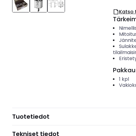
Katso 
Tärkei
Nimelli
Mitoitu
Jännit
Sulakke
tilailmaisi
Eristet
Pakkau
1
kpl
Vakiok
Tuotetiedot
Tekniset tiedot