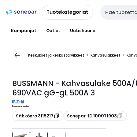
Siirry
Siirry
navigointiin
sisältöön
Tuotekategoriat
Haku
Kampanjat
Outlet
Uutishuone
Keskukset ja keskustarvikkeet
Kahvasulakkeet
Kahv
BUSSMANN - Kahvasulake 500A/
690VAC gG-gL 500A 3
Kopioi
Kopioi
Sähkönro 3115217
Sonepar-ID 100071903