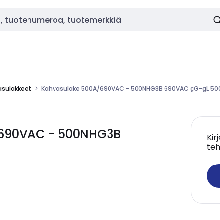
asulakkeet
Kahvasulake 500A/690VAC - 500NHG3B 690VAC gG-gL 50
690VAC - 500NHG3B
Kir
teh