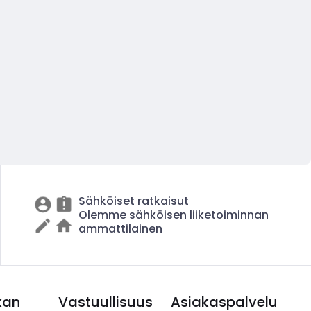
Sähköiset ratkaisut
Olemme sähköisen liiketoiminnan
ammattilainen
kan
Vastuullisuus
Asiakaspalvelu