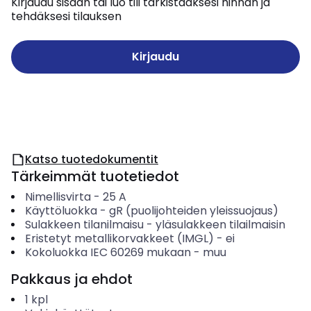
Kirjaudu sisään tai luo tili tarkistaaksesi hinnan ja
tehdäksesi tilauksen
Kirjaudu
Katso tuotedokumentit
Tärkeimmät tuotetiedot
Nimellisvirta
-
25
A
Käyttöluokka
-
gR (puolijohteiden yleissuojaus)
Sulakkeen tilanilmaisu
-
yläsulakkeen tilailmaisin
Eristetyt metallikorvakkeet (IMGL)
-
ei
Kokoluokka IEC 60269 mukaan
-
muu
Pakkaus ja ehdot
1
kpl