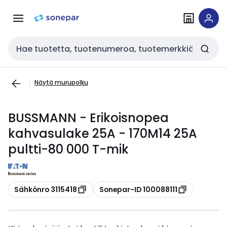
Siirry
Siirry
navigointiin
sisältöön
Haku
Näytä murupolku
BUSSMANN - Erikoisnopea
kahvasulake 25A - 170M14 25A
pultti-80 000 T-mik
Kopioi
Kopioi
Sähkönro 3115418
Sonepar-ID 100088111