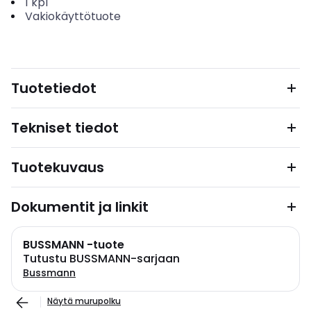
1
kpl
Vakiokäyttötuote
Tuotetiedot
Tekniset tiedot
Tuotekuvaus
Dokumentit ja linkit
BUSSMANN -tuote
Tutustu BUSSMANN-sarjaan
Bussmann
Näytä murupolku