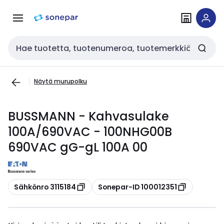
Siirry
Siirry
navigointiin
sisältöön
Haku
Näytä murupolku
BUSSMANN - Kahvasulake
100A/690VAC - 100NHG00B
690VAC gG-gL 100A 00
Kopioi
Kopioi
Sähkönro 3115184
Sonepar-ID 100012351