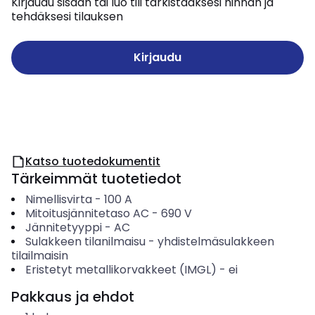
Kirjaudu sisään tai luo tili tarkistaaksesi hinnan ja
tehdäksesi tilauksen
Kirjaudu
Katso tuotedokumentit
Tärkeimmät tuotetiedot
Nimellisvirta
-
100
A
Mitoitusjännitetaso AC
-
690
V
Jännitetyyppi
-
AC
Sulakkeen tilanilmaisu
-
yhdistelmäsulakkeen
tilailmaisin
Eristetyt metallikorvakkeet (IMGL)
-
ei
Pakkaus ja ehdot