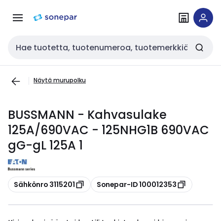
Siirry
Siirry
navigointiin
sisältöön
Haku
Näytä murupolku
BUSSMANN - Kahvasulake
125A/690VAC - 125NHG1B 690VAC
gG-gL 125A 1
Kopioi
Kopioi
Sähkönro 3115201
Sonepar-ID 100012353