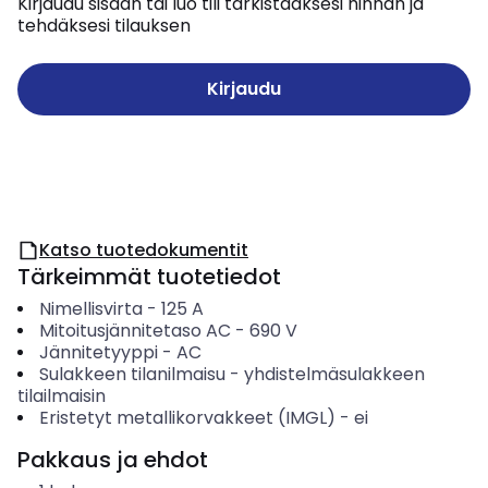
Kirjaudu sisään tai luo tili tarkistaaksesi hinnan ja
tehdäksesi tilauksen
Kirjaudu
Katso tuotedokumentit
Tärkeimmät tuotetiedot
Nimellisvirta
-
125
A
Mitoitusjännitetaso AC
-
690
V
Jännitetyyppi
-
AC
Sulakkeen tilanilmaisu
-
yhdistelmäsulakkeen
tilailmaisin
Eristetyt metallikorvakkeet (IMGL)
-
ei
Pakkaus ja ehdot