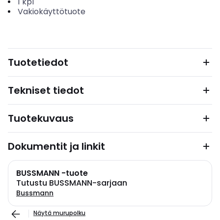
1
kpl
Vakiokäyttötuote
Tuotetiedot
Tekniset tiedot
Tuotekuvaus
Dokumentit ja linkit
BUSSMANN -tuote
Tutustu BUSSMANN-sarjaan
Bussmann
Näytä murupolku