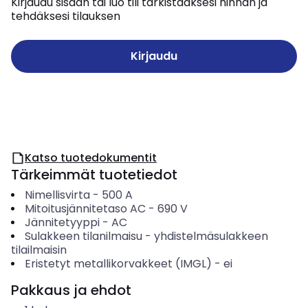
Kirjaudu sisään tai luo tili tarkistaaksesi hinnan ja
tehdäksesi tilauksen
Kirjaudu
Katso tuotedokumentit
Tärkeimmät tuotetiedot
Nimellisvirta
-
500
A
Mitoitusjännitetaso AC
-
690
V
Jännitetyyppi
-
AC
Sulakkeen tilanilmaisu
-
yhdistelmäsulakkeen
tilailmaisin
Eristetyt metallikorvakkeet (IMGL)
-
ei
Pakkaus ja ehdot