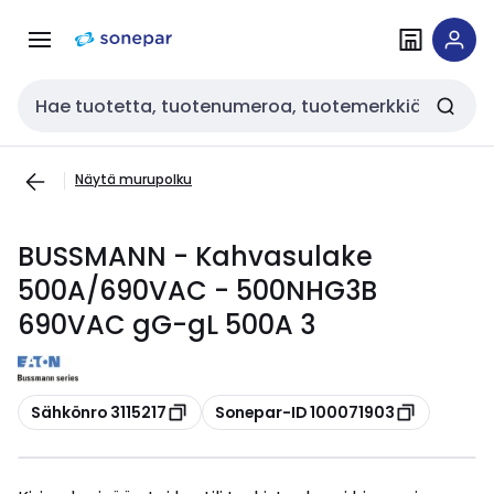
Siirry
Siirry
navigointiin
sisältöön
Haku
Näytä murupolku
BUSSMANN - Kahvasulake
500A/690VAC - 500NHG3B
690VAC gG-gL 500A 3
Kopioi
Kopioi
Sähkönro 3115217
Sonepar-ID 100071903