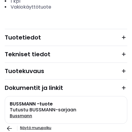
1
kpl
Vakiokäyttötuote
Tuotetiedot
Tekniset tiedot
Tuotekuvaus
Dokumentit ja linkit
BUSSMANN -tuote
Tutustu BUSSMANN-sarjaan
Bussmann
Näytä murupolku