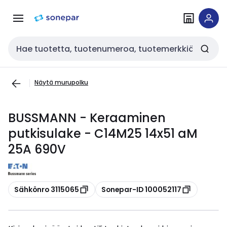
Siirry
Siirry
navigointiin
sisältöön
Haku
Näytä murupolku
BUSSMANN - Keraaminen
putkisulake - C14M25 14x51 aM
25A 690V
Kopioi
Kopioi
Sähkönro 3115065
Sonepar-ID 100052117