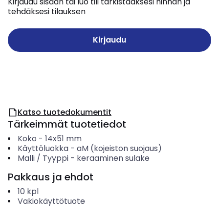
Kirjaudu sisään tai luo tili tarkistaaksesi hinnan ja
tehdäksesi tilauksen
Kirjaudu
Katso tuotedokumentit
Tärkeimmät tuotetiedot
Koko
-
14x51 mm
Käyttöluokka
-
aM (kojeiston suojaus)
Malli / Tyyppi
-
keraaminen sulake
Pakkaus ja ehdot
10
kpl
Vakiokäyttötuote