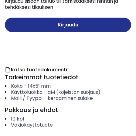
Kirjaudu sisään tai luo tili tarkistaaksesi hinnan ja
tehdäksesi tilauksen
Kirjaudu
Katso tuotedokumentit
Tärkeimmät tuotetiedot
Koko
-
14x51 mm
Käyttöluokka
-
aM (kojeiston suojaus)
Malli / Tyyppi
-
keraaminen sulake
Pakkaus ja ehdot
10
kpl
Vakiokäyttötuote