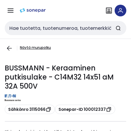
Siirry
Siirry
navigointiin
sisältöön
Haku
Näytä murupolku
BUSSMANN - Keraaminen
putkisulake - C14M32 14x51 aM
32A 500V
Kopioi
Kopioi
Sähkönro 3115066
Sonepar-ID 100012337