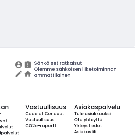
Sähköiset ratkaisut
Olemme sähköisen liiketoiminnan
ammattilainen
kan
Vastuullisuus
Asiakaspalvelu
t
Code of Conduct
Tule asiakkaaksi
Vastuullisuus
Ota yhteyttä
avat
CO2e-raportti
Yhteystiedot
lvelut
Asiakastili
ipalvelut