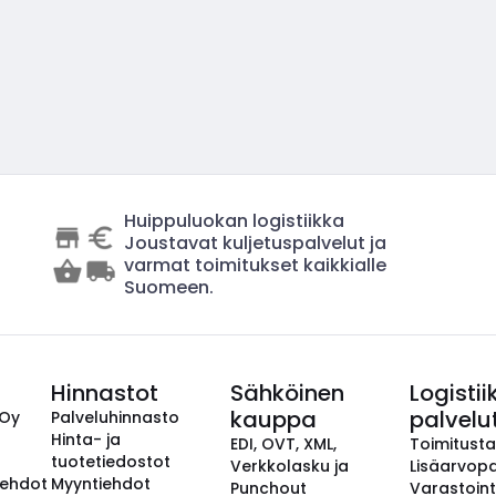
Huippuluokan logistiikka
Joustavat kuljetuspalvelut ja
varmat toimitukset kaikkialle
Suomeen.
Hinnastot
Sähköinen
Logistii
kauppa
palvelu
 Oy
Palveluhinnasto
Hinta- ja
EDI, OVT, XML,
Toimitust
tuotetiedostot
Verkkolasku ja
Lisäarvopa
aehdot
Myyntiehdot
Punchout
Varastoint