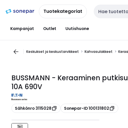
Siirry
Siirry
navigointiin
sisältöön
Tuotekategoriat
Haku
Kampanjat
Outlet
Uutishuone
Keskukset ja keskustarvikkeet
Kahvasulakkeet
Keraa
BUSSMANN - Keraaminen putkisu
10A 690V
Kopioi
Kopioi
Sähkönro 3115028
Sonepar-ID 100131802