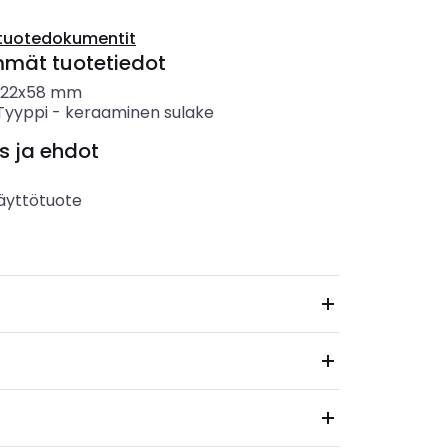
tuotedokumentit
mmät tuotetiedot
22x58 mm
 Tyyppi
-
keraaminen sulake
s ja ehdot
äyttötuote