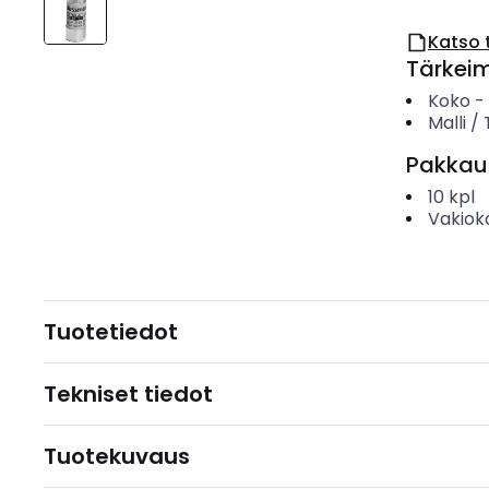
Katso 
Tärkei
Koko
-
Malli /
Pakkau
10
kpl
Vakiok
Tuotetiedot
Tekniset tiedot
Tuotekuvaus