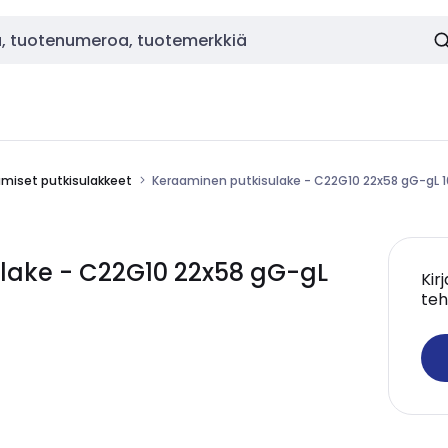
miset putkisulakkeet
Keraaminen putkisulake - C22G10 22x58 gG-gL 
lake - C22G10 22x58 gG-gL
Kir
teh