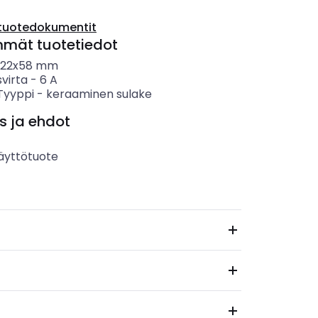
tuotedokumentit
mmät tuotetiedot
22x58 mm
svirta
-
6
A
 Tyyppi
-
keraaminen sulake
s ja ehdot
äyttötuote