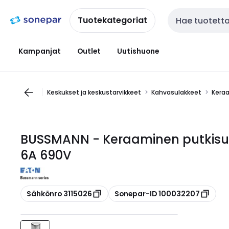
Siirry
Siirry
navigointiin
sisältöön
Tuotekategoriat
Haku
Kampanjat
Outlet
Uutishuone
Keskukset ja keskustarvikkeet
Kahvasulakkeet
Keraa
BUSSMANN - Keraaminen putkisu
6A 690V
Kopioi
Kopioi
Sähkönro 3115026
Sonepar-ID 100032207