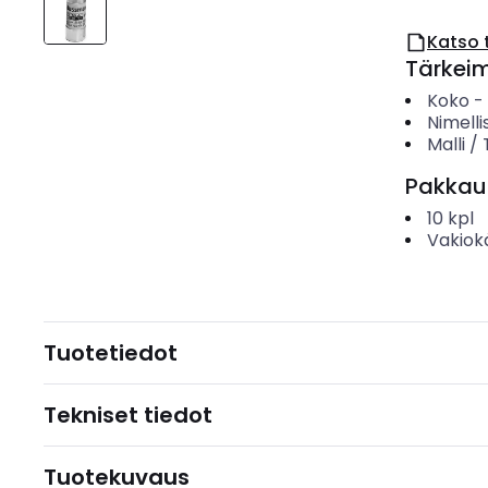
Katso 
Tärkei
Koko
-
Nimelli
Malli /
Pakkau
10
kpl
Vakiok
Tuotetiedot
Tekniset tiedot
Tuotekuvaus