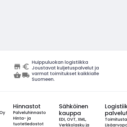
Huippuluokan logistiikka
Joustavat kuljetuspalvelut ja
varmat toimitukset kaikkialle
Suomeen.
Hinnastot
Sähköinen
Logistii
kauppa
palvelu
 Oy
Palveluhinnasto
Hinta- ja
EDI, OVT, XML,
Toimitust
tuotetiedostot
Verkkolasku ja
Lisäarvopa