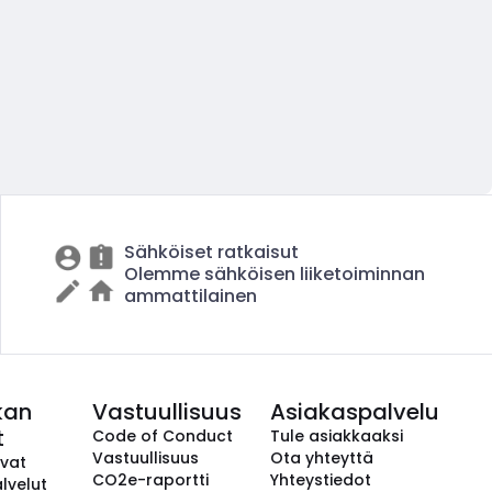
Sähköiset ratkaisut
Olemme sähköisen liiketoiminnan
ammattilainen
kan
Vastuullisuus
Asiakaspalvelu
t
Code of Conduct
Tule asiakkaaksi
Vastuullisuus
Ota yhteyttä
avat
CO2e-raportti
Yhteystiedot
lvelut