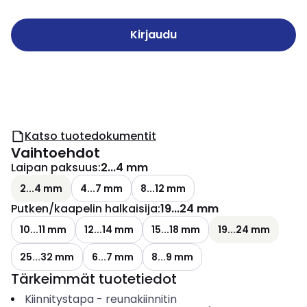
Kirjaudu
Katso tuotedokumentit
Vaihtoehdot
Laipan paksuus
:
2...4 mm
2...4 mm
4...7 mm
8...12 mm
Putken/kaapelin halkaisija
:
19...24 mm
10...11 mm
12...14 mm
15...18 mm
19...24 mm
25...32 mm
6...7 mm
8...9 mm
Tärkeimmät tuotetiedot
Kiinnitystapa
-
reunakiinnitin