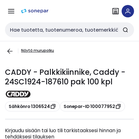
Siirry
Siirry
navigointiin
sisältöön
Haku
Näytä murupolku
CADDY - Palkkikiinnike, Caddy -
24SC1924-187610 pak 100 kpl
Kopioi
Kopioi
Sähkönro 1306524
Sonepar-ID 100077952
Kirjaudu sisään tai luo tili tarkistaaksesi hinnan ja
tehdäksesi tilauksen