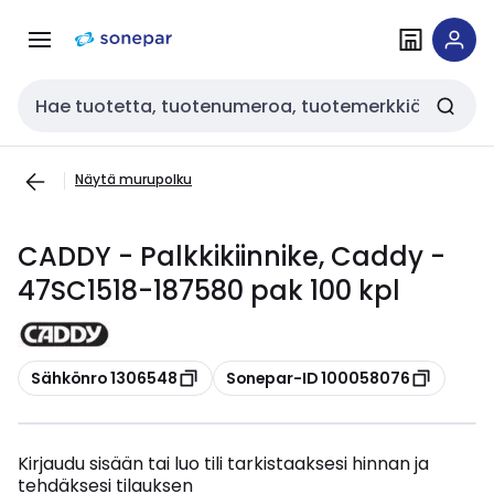
Siirry
Siirry
navigointiin
sisältöön
Haku
Näytä murupolku
CADDY - Palkkikiinnike, Caddy -
47SC1518-187580 pak 100 kpl
Kopioi
Kopioi
Sähkönro 1306548
Sonepar-ID 100058076
Kirjaudu sisään tai luo tili tarkistaaksesi hinnan ja
tehdäksesi tilauksen