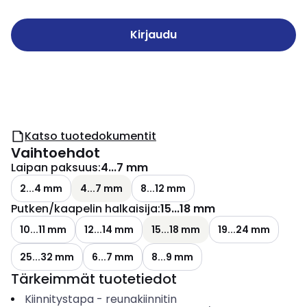
Kirjaudu
Katso tuotedokumentit
Vaihtoehdot
Laipan paksuus
:
4...7 mm
2...4 mm
4...7 mm
8...12 mm
Putken/kaapelin halkaisija
:
15...18 mm
10...11 mm
12...14 mm
15...18 mm
19...24 mm
25...32 mm
6...7 mm
8...9 mm
Tärkeimmät tuotetiedot
Kiinnitystapa
-
reunakiinnitin