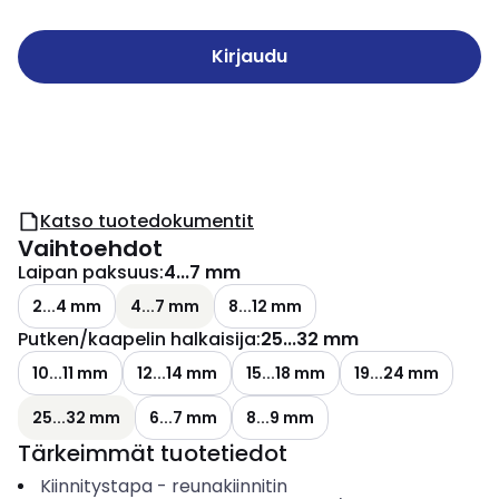
Kirjaudu
Katso tuotedokumentit
Vaihtoehdot
Laipan paksuus
:
4...7 mm
2...4 mm
4...7 mm
8...12 mm
Putken/kaapelin halkaisija
:
25...32 mm
10...11 mm
12...14 mm
15...18 mm
19...24 mm
25...32 mm
6...7 mm
8...9 mm
Tärkeimmät tuotetiedot
Kiinnitystapa
-
reunakiinnitin