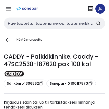
Siirry
Siirry
navigointiin
sisältöön
Haku
Näytä murupolku
CADDY - Palkkikiinnike, Caddy -
47SC2530-187620 pak 100 kpl
Kopioi
Kopioi
Sähkönro 1306562
Sonepar-ID 100117870
Kirjaudu sisään tai luo tili tarkistaaksesi hinnan ja
tehdäksesi tilauksen