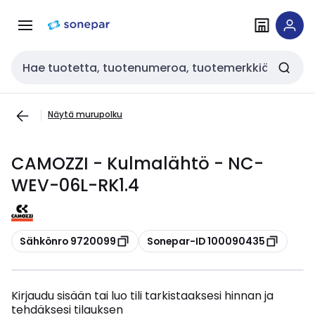
Siirry
Siirry
navigointiin
sisältöön
Haku
Näytä murupolku
CAMOZZI - Kulmalähtö - NC-
WEV-06L-RK1.4
Kopioi
Kopioi
Sähkönro 9720099
Sonepar-ID 100090435
Kirjaudu sisään tai luo tili tarkistaaksesi hinnan ja
tehdäksesi tilauksen