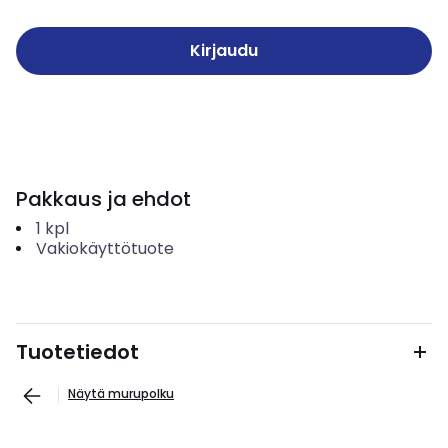
Kirjaudu
Pakkaus ja ehdot
1
kpl
Vakiokäyttötuote
Tuotetiedot
Näytä murupolku