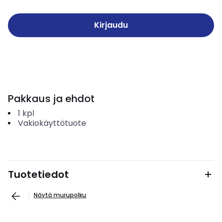
Kirjaudu
Pakkaus ja ehdot
1
kpl
Vakiokäyttötuote
Tuotetiedot
Näytä murupolku