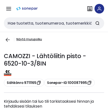
Siirry
Siirry
navigointiin
sisältöön
Haku
Näytä murupolku
CAMOZZI - Lähtöliitin pisto -
6520-10-3/8IN
Kopioi
Kopioi
Sähkönro 9711165
Sonepar-ID 100087995
Kirjaudu sisään tai luo tili tarkistaaksesi hinnan ja
tehdäksesi tilauksen