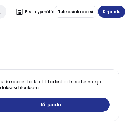
Etsi myymälä
Tule asiakkaaksi
Kirjaudu
jaudu sisään tai luo tili tarkistaaksesi hinnan ja
däksesi tilauksen
Kirjaudu