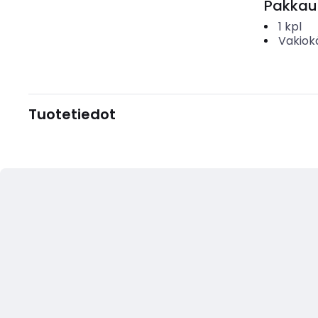
Pakkau
1
kpl
Vakiok
Tuotetiedot