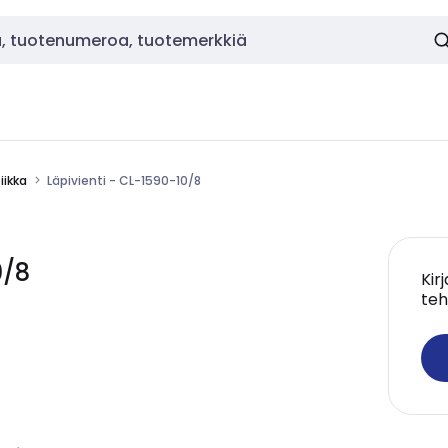
ikka
Läpivienti - CL-1590-10/8
0/8
Kir
teh