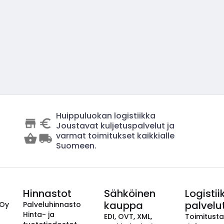
Huippuluokan logistiikka
Joustavat kuljetuspalvelut ja
varmat toimitukset kaikkialle
Suomeen.
Hinnastot
Sähköinen
Logistii
kauppa
palvelu
 Oy
Palveluhinnasto
Hinta- ja
EDI, OVT, XML,
Toimitust