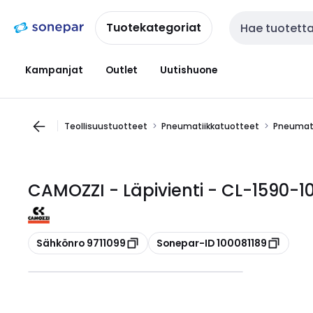
Siirry
Siirry
navigointiin
sisältöön
Tuotekategoriat
Haku
Kampanjat
Outlet
Uutishuone
Teollisuustuotteet
Pneumatiikkatuotteet
Pneumati
CAMOZZI - Läpivienti - CL-1590-1
Kopioi
Kopioi
Sähkönro 9711099
Sonepar-ID 100081189