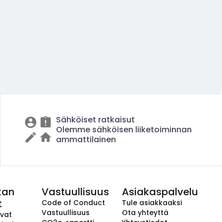
Sähköiset ratkaisut
Olemme sähköisen liiketoiminnan
ammattilainen
kan
Vastuullisuus
Asiakaspalvelu
t
Code of Conduct
Tule asiakkaaksi
Vastuullisuus
Ota yhteyttä
avat