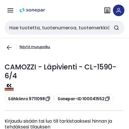
Siirry
Siirry
navigointiin
sisältöön
Haku
Näytä murupolku
CAMOZZI - Läpivienti - CL-1590-
6/4
Kopioi
Kopioi
Sähkönro 9711098
Sonepar-ID 100041552
Kirjaudu sisään tai luo tili tarkistaaksesi hinnan ja
tehdäksesi tilauksen