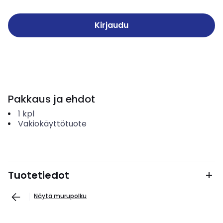
Kirjaudu
Pakkaus ja ehdot
1
kpl
Vakiokäyttötuote
Tuotetiedot
Näytä murupolku