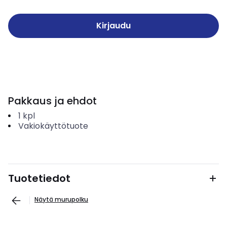
Kirjaudu
Pakkaus ja ehdot
1
kpl
Vakiokäyttötuote
Tuotetiedot
Näytä murupolku