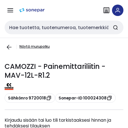
Siirry
Siirry
navigointiin
sisältöön
Haku
Näytä murupolku
CAMOZZI - Painemittariliitin -
MAV-12L-R1.2
Kopioi
Kopioi
Sähkönro 9720018
Sonepar-ID 100024308
Kirjaudu sisään tai luo tili tarkistaaksesi hinnan ja
tehdäksesi tilauksen