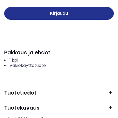
Kirjaudu
Pakkaus ja ehdot
1
kpl
Vakiokäyttötuote
Tuotetiedot
Tuotekuvaus