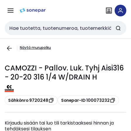
Siirry
Siirry
navigointiin
sisältöön
Haku
Näytä murupolku
CAMOZZI - Pallov. Luk. Tyhj Aisi316
- 20-20 316 1/4 W/DRAIN H
Kopioi
Kopioi
Sähkönro 9720248
Sonepar-ID 100073232
Kirjaudu sisään tai luo tili tarkistaaksesi hinnan ja
tehdäksesi tilauksen