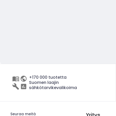
+170 000 tuotetta
Suomen laajin
sähkötarvikevalikoima
Seuraa meitä
Yritys