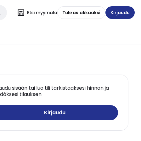
Etsi myymälä
Tule asiakkaaksi
Kirjaudu
jaudu sisään tai luo tili tarkistaaksesi hinnan ja
däksesi tilauksen
Kirjaudu