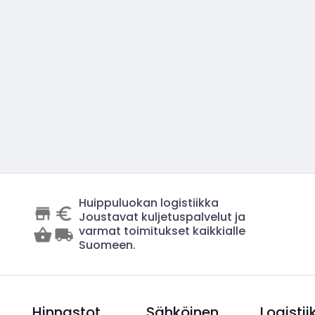
Huippuluokan logistiikka
Joustavat kuljetuspalvelut ja
varmat toimitukset kaikkialle
Suomeen.
Hinnastot
Sähköinen
Logistii