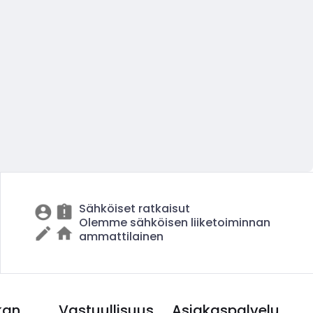
Sähköiset ratkaisut
Olemme sähköisen liiketoiminnan
ammattilainen
kan
Vastuullisuus
Asiakaspalvelu