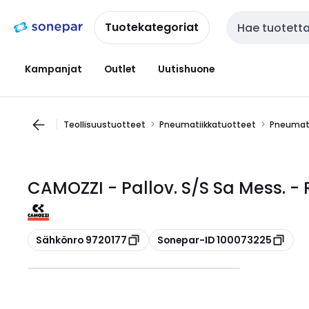
Siirry
Siirry
navigointiin
sisältöön
Tuotekategoriat
Haku
Kampanjat
Outlet
Uutishuone
Teollisuustuotteet
Pneumatiikkatuotteet
Pneumati
CAMOZZI - Pallov. S/S Sa Mess. -
Kopioi
Kopioi
Sähkönro 9720177
Sonepar-ID 100073225