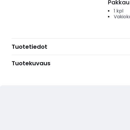
Pakkau
1
kpl
Vakiok
Tuotetiedot
Tuotekuvaus