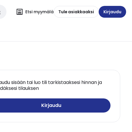
Etsi myymälä
Tule asiakkaaksi
Kirjaudu
jaudu sisään tai luo tili tarkistaaksesi hinnan ja
däksesi tilauksen
Kirjaudu