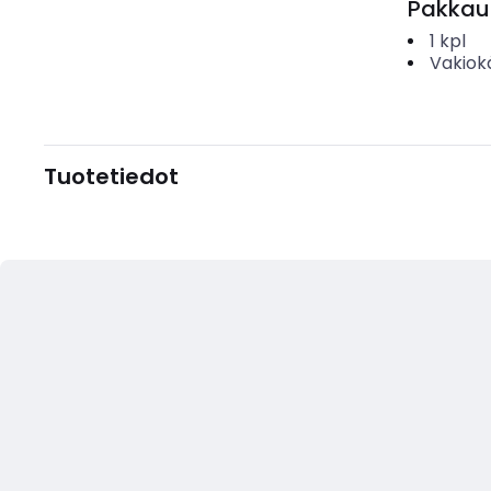
Pakkau
1
kpl
Vakiok
Tuotetiedot