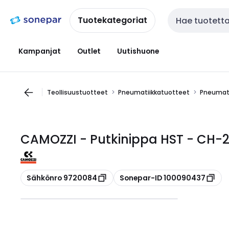
Siirry
Siirry
navigointiin
sisältöön
Tuotekategoriat
Haku
Kampanjat
Outlet
Uutishuone
Teollisuustuotteet
Pneumatiikkatuotteet
Pneumati
CAMOZZI - Putkinippa HST - CH-
Kopioi
Kopioi
Sähkönro 9720084
Sonepar-ID 100090437