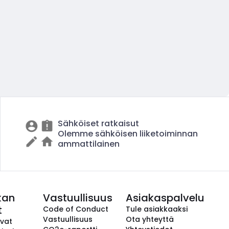
Sähköiset ratkaisut
Olemme sähköisen liiketoiminnan
ammattilainen
kan
Vastuullisuus
Asiakaspalvelu
t
Code of Conduct
Tule asiakkaaksi
Vastuullisuus
Ota yhteyttä
avat