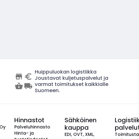
Huippuluokan logistiikka
Joustavat kuljetuspalvelut ja
varmat toimitukset kaikkialle
Suomeen.
Hinnastot
Sähköinen
Logistii
kauppa
palvelu
 Oy
Palveluhinnasto
Hinta- ja
EDI, OVT, XML,
Toimitust