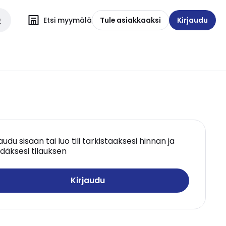
Etsi myymälä
Tule asiakkaaksi
Kirjaudu
jaudu sisään tai luo tili tarkistaaksesi hinnan ja
däksesi tilauksen
Kirjaudu