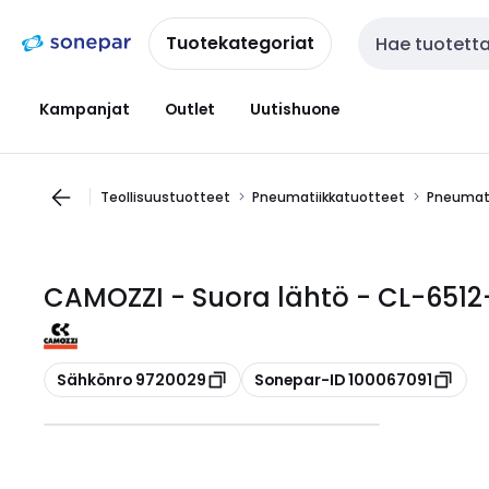
Siirry
Siirry
navigointiin
sisältöön
Tuotekategoriat
Haku
Kampanjat
Outlet
Uutishuone
Teollisuustuotteet
Pneumatiikkatuotteet
Pneumati
CAMOZZI - Suora lähtö - CL-6512
Kopioi
Kopioi
Sähkönro 9720029
Sonepar-ID 100067091