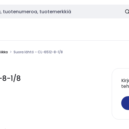
ikka
Suora lähtö - CL-6512-8-1/8
-8-1/8
Kir
teh