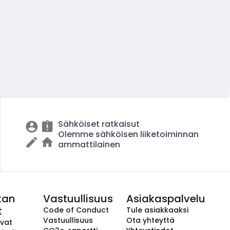
Sähköiset ratkaisut
Olemme sähköisen liiketoiminnan
ammattilainen
kan
Vastuullisuus
Asiakaspalvelu
t
Code of Conduct
Tule asiakkaaksi
Vastuullisuus
Ota yhteyttä
avat