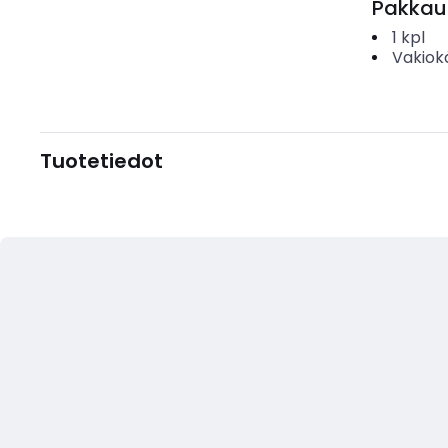
Pakkau
1
kpl
Vakiok
Tuotetiedot