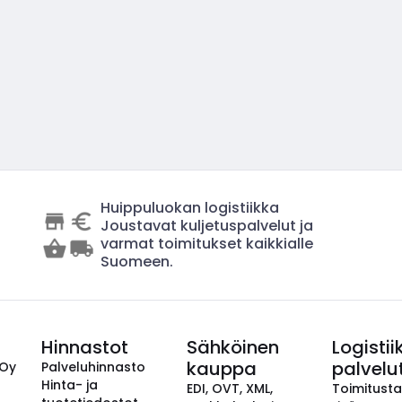
Huippuluokan logistiikka
Joustavat kuljetuspalvelut ja
varmat toimitukset kaikkialle
Suomeen.
Hinnastot
Sähköinen
Logistii
kauppa
palvelu
 Oy
Palveluhinnasto
Hinta- ja
EDI, OVT, XML,
Toimitust