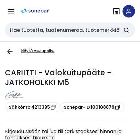
Siirry
Siirry
navigointiin
sisältöön
Haku
Näytä murupolku
CARIITTI - Valokuitupääte -
JATKOHOLKKI M5
Kopioi
Kopioi
Sähkönro 4213395
Sonepar-ID 100108879
Kirjaudu sisään tai luo tili tarkistaaksesi hinnan ja
tehdäksesi tilauksen