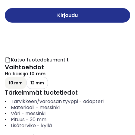
Kirjaudu
Katso tuotedokumentit
Vaihtoehdot
Halkaisija
:
10 mm
10 mm
12 mm
Tärkeimmät tuotetiedot
Tarvikkeen/varaosan tyyppi
-
adapteri
Materiaali
-
messinki
Väri
-
messinki
Pituus
-
30
mm
Lisätarvike
-
kyllä