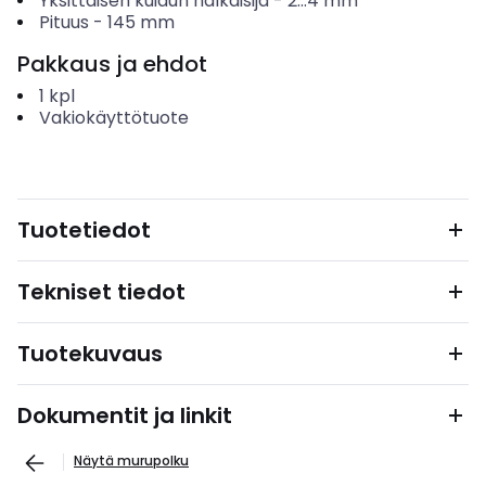
Yksittäisen kuidun halkaisija
-
2...4
mm
Pituus
-
145
mm
Pakkaus ja ehdot
1
kpl
Vakiokäyttötuote
Tuotetiedot
Tekniset tiedot
Tuotekuvaus
Dokumentit ja linkit
Näytä murupolku