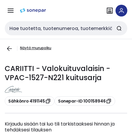
Siirry
Siirry
navigointiin
sisältöön
Haku
Näytä murupolku
CARIITTI - Valokuituvalaisin -
VPAC-1527-N221 kuitusarja
Kopioi
Kopioi
Sähkönro 4191145
Sonepar-ID 100158946
Kirjaudu sisään tai luo tili tarkistaaksesi hinnan ja
tehdäksesi tilauksen