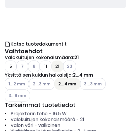
Katso tuotedokumentit
Vaihtoehdot
Valokuitujen kokonaismäärä
:
21
Katso käytettävissä olevat vaihtoehdot
Katso käytettävissä olevat vaihtoehdot
Katso käytettävissä olevat vaiht
5
7
8
11
21
23
Yksittäisen kuidun halkaisija
:
2...4 mm
Katso käytettävissä olevat vaihtoehdot
Katso käytettävissä olevat vaihtoehdot
Katso käytettävissä olev
1...2 mm
2...3 mm
2...4 mm
3...3 mm
Katso käytettävissä olevat vaihtoehdot
3...6 mm
Tärkeimmät tuotetiedot
Projektorin teho
-
16.5
W
Valokuitujen kokonaismäärä
-
21
Valon väri
-
valkoinen