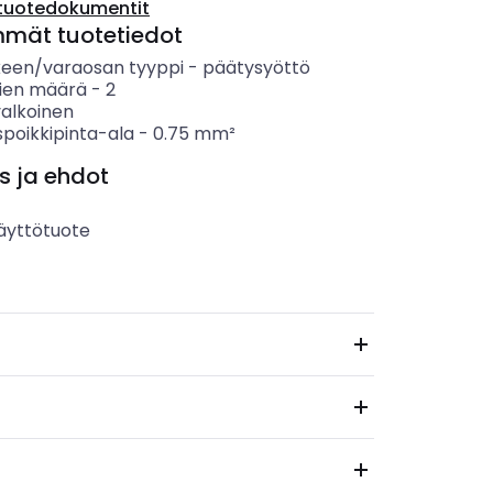
tuotedokumentit
mmät tuotetiedot
keen/varaosan tyyppi
-
päätysyöttö
ien määrä
-
2
valkoinen
spoikkipinta-ala
-
0.75
mm²
s ja ehdot
äyttötuote