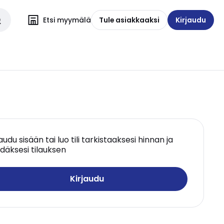
Etsi myymälä
Tule asiakkaaksi
Kirjaudu
jaudu sisään tai luo tili tarkistaaksesi hinnan ja
däksesi tilauksen
Kirjaudu