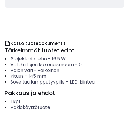
Katso tuotedokumentit
Tärkeimmät tuotetiedot
Projektorin teho
-
16.5
W
Valokuitujen kokonaismäärä
-
0
Valon väri
-
valkoinen
Pituus
-
145
mm
Soveltuu lampputyypille
-
LED, kiinteä
Pakkaus ja ehdot
1
kpl
Vakiokäyttötuote