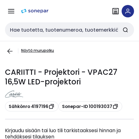
Siirry
Siirry
navigointiin
sisältöön
Haku
Näytä murupolku
CARIITTI - Projektori - VPAC27
16,5W LED-projektori
Kopioi
Kopioi
Sähkönro 4197196
Sonepar-ID 100193037
Kirjaudu sisään tai luo tili tarkistaaksesi hinnan ja
tehdäksesi tilauksen