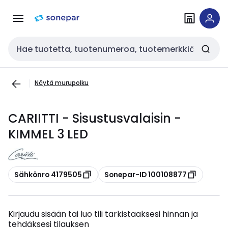
Siirry
Siirry
navigointiin
sisältöön
Haku
Näytä murupolku
CARIITTI - Sisustusvalaisin -
KIMMEL 3 LED
Kopioi
Kopioi
Sähkönro 4179505
Sonepar-ID 100108877
Kirjaudu sisään tai luo tili tarkistaaksesi hinnan ja
tehdäksesi tilauksen