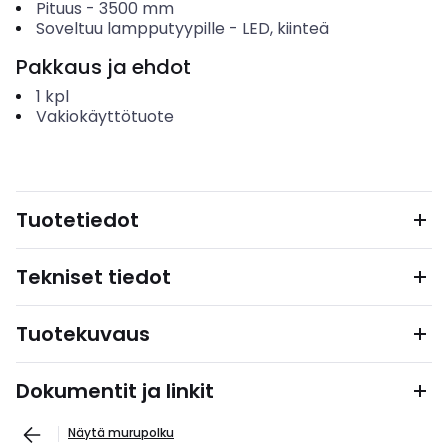
Pituus
-
3500
mm
Soveltuu lampputyypille
-
LED, kiinteä
Pakkaus ja ehdot
1
kpl
Vakiokäyttötuote
Tuotetiedot
Tekniset tiedot
Tuotekuvaus
Dokumentit ja linkit
Näytä murupolku