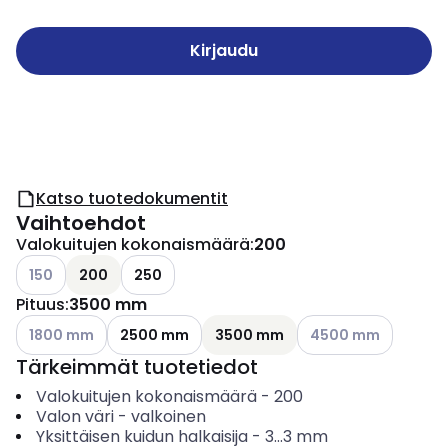
Kirjaudu
Katso tuotedokumentit
Vaihtoehdot
Valokuitujen kokonaismäärä
:
200
Katso käytettävissä olevat vaihtoehdot
150
200
250
Pituus
:
3500 mm
Katso käytettävissä olevat vaihtoehdot
Katso käytettävissä 
1800 mm
2500 mm
3500 mm
4500 mm
Tärkeimmät tuotetiedot
Valokuitujen kokonaismäärä
-
200
Valon väri
-
valkoinen
Yksittäisen kuidun halkaisija
-
3...3
mm