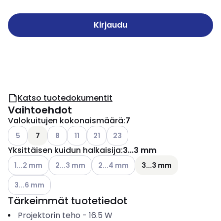
Kirjaudu
Katso tuotedokumentit
Vaihtoehdot
Valokuitujen kokonaismäärä
:
7
Katso käytettävissä olevat vaihtoehdot
Katso käytettävissä olevat vaihtoehdot
Katso käytettävissä olevat vaihtoehdot
Katso käytettävissä olevat vaihtoehdo
Katso käytettävissä olevat vaiht
5
7
8
11
21
23
Yksittäisen kuidun halkaisija
:
3...3 mm
Katso käytettävissä olevat vaihtoehdot
Katso käytettävissä olevat vaihtoehdot
Katso käytettävissä olevat vaihtoehd
1...2 mm
2...3 mm
2...4 mm
3...3 mm
Katso käytettävissä olevat vaihtoehdot
3...6 mm
Tärkeimmät tuotetiedot
Projektorin teho
-
16.5
W