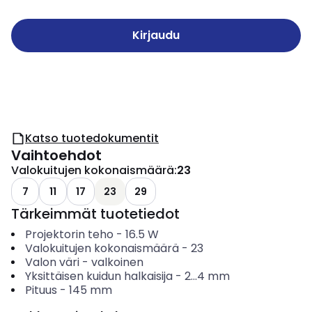
Kirjaudu
Katso tuotedokumentit
Vaihtoehdot
Valokuitujen kokonaismäärä
:
23
7
11
17
23
29
Tärkeimmät tuotetiedot
Projektorin teho
-
16.5
W
Valokuitujen kokonaismäärä
-
23
Valon väri
-
valkoinen
Yksittäisen kuidun halkaisija
-
2...4
mm
Pituus
-
145
mm