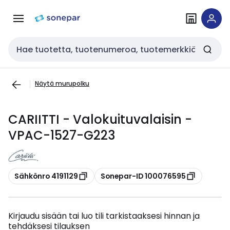
Siirry
Siirry
navigointiin
sisältöön
Haku
Näytä murupolku
CARIITTI - Valokuituvalaisin -
VPAC-1527-G223
Kopioi
Kopioi
Sähkönro 4191129
Sonepar-ID 100076595
Kirjaudu sisään tai luo tili tarkistaaksesi hinnan ja
tehdäksesi tilauksen