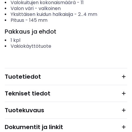
Valokuitujen kokonaismäärä
-
11
Valon väri
-
valkoinen
Yksittäisen kuidun halkaisija
-
2...4
mm
Pituus
-
145
mm
Pakkaus ja ehdot
1
kpl
Vakiokäyttötuote
Tuotetiedot
Tekniset tiedot
Tuotekuvaus
Dokumentit ja linkit