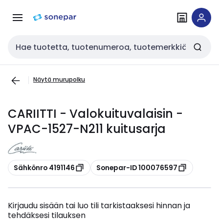
Siirry
Siirry
navigointiin
sisältöön
Haku
Näytä murupolku
CARIITTI - Valokuituvalaisin -
VPAC-1527-N211 kuitusarja
Kopioi
Kopioi
Sähkönro 4191146
Sonepar-ID 100076597
Kirjaudu sisään tai luo tili tarkistaaksesi hinnan ja
tehdäksesi tilauksen