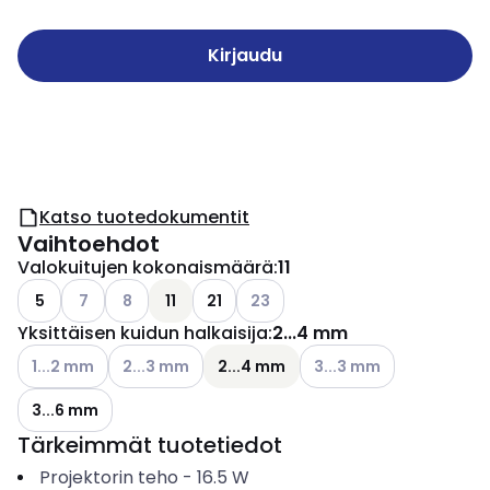
Kirjaudu
Katso tuotedokumentit
Vaihtoehdot
Valokuitujen kokonaismäärä
:
11
Katso käytettävissä olevat vaihtoehdot
Katso käytettävissä olevat vaihtoehdot
Katso käytettävissä olevat vaiht
5
7
8
11
21
23
Yksittäisen kuidun halkaisija
:
2...4 mm
Katso käytettävissä olevat vaihtoehdot
Katso käytettävissä olevat vaihtoehdot
Katso käytettävissä olev
1...2 mm
2...3 mm
2...4 mm
3...3 mm
3...6 mm
Tärkeimmät tuotetiedot
Projektorin teho
-
16.5
W