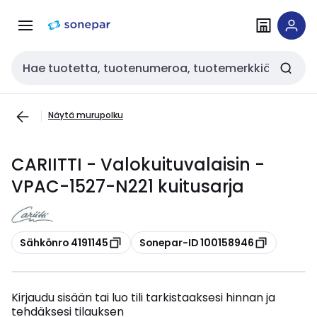
Siirry
Siirry
navigointiin
sisältöön
Haku
Näytä murupolku
CARIITTI - Valokuituvalaisin -
VPAC-1527-N221 kuitusarja
Kopioi
Kopioi
Sähkönro 4191145
Sonepar-ID 100158946
Kirjaudu sisään tai luo tili tarkistaaksesi hinnan ja
tehdäksesi tilauksen