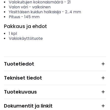
Valokuitujen kokonaismäärä
-
21
Valon väri
-
valkoinen
Yksittäisen kuidun halkaisija
-
2...4
mm
Pituus
-
145
mm
Pakkaus ja ehdot
1
kpl
Vakiokäyttötuote
Tuotetiedot
Tekniset tiedot
Tuotekuvaus
Dokumentit ja linkit