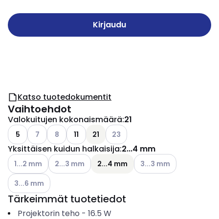
Kirjaudu
Katso tuotedokumentit
Vaihtoehdot
Valokuitujen kokonaismäärä
:
21
Katso käytettävissä olevat vaihtoehdot
Katso käytettävissä olevat vaihtoehdot
Katso käytettävissä olevat vaiht
5
7
8
11
21
23
Yksittäisen kuidun halkaisija
:
2...4 mm
Katso käytettävissä olevat vaihtoehdot
Katso käytettävissä olevat vaihtoehdot
Katso käytettävissä olev
1...2 mm
2...3 mm
2...4 mm
3...3 mm
Katso käytettävissä olevat vaihtoehdot
3...6 mm
Tärkeimmät tuotetiedot
Projektorin teho
-
16.5
W