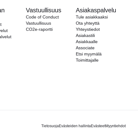
an
Vastuullisuus
Asiakaspalvelu
Code of Conduct
Tule asiakkaaksi
Vastuullisuus
Ota yhteyttä
t
CO2e-raportti
Yhteystiedot
elut
Asiakastili
alvelut
Asiakkaalle
Associate
Etsi myymälä
Toimittajalle
Tietosuoja
Evästeiden hallinta
Evästeet
Myyntiehdot