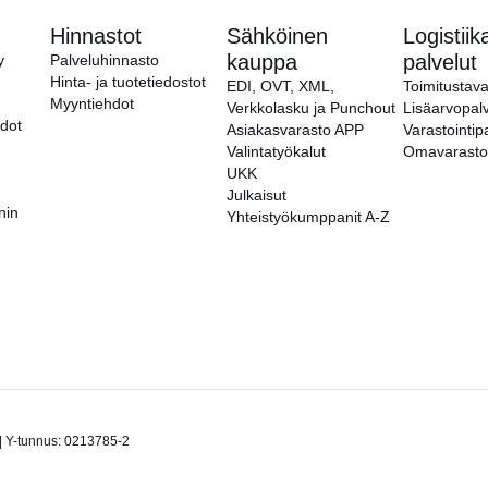
Hinnastot
Sähköinen
Logistiik
kauppa
palvelut
y
Palveluhinnasto
Hinta- ja tuotetiedostot
EDI, OVT, XML,
Toimitustava
Myyntiehdot
Verkkolasku ja Punchout
Lisäarvopalv
hdot
Asiakasvarasto APP
Varastointip
Valintatyökalut
Omavarasto
UKK
Julkaisut
nin
Yhteistyökumppanit A-Z
| Y-tunnus: 0213785-2