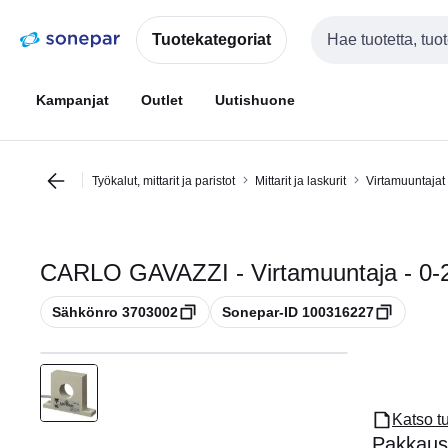
Siirry
Siirry
navigointiin
sisältöön
Tuotekategoriat
Haku
Kampanjat
Outlet
Uutishuone
Työkalut, mittarit ja paristot
Mittarit ja laskurit
Virtamuuntajat
CARLO GAVAZZI - Virtamuuntaja - 0-2
Kopioi
Kopioi
Sähkönro 3703002
Sonepar-ID 100316227
Katso t
Pakkaus