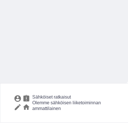
Sähköiset ratkaisut
Olemme sähköisen liiketoiminnan
ammattilainen