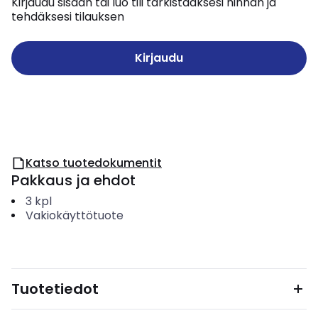
Kirjaudu sisään tai luo tili tarkistaaksesi hinnan ja
tehdäksesi tilauksen
Kirjaudu
Katso tuotedokumentit
Pakkaus ja ehdot
3
kpl
Vakiokäyttötuote
Tuotetiedot