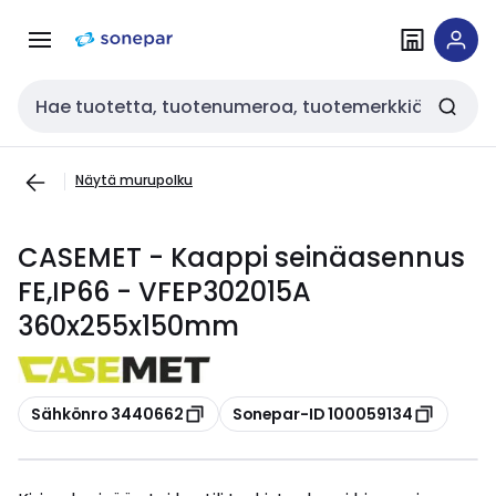
Siirry
Siirry
navigointiin
sisältöön
Haku
Näytä murupolku
CASEMET - Kaappi seinäasennus
FE,IP66 - VFEP302015A
360x255x150mm
Kopioi
Kopioi
Sähkönro 3440662
Sonepar-ID 100059134