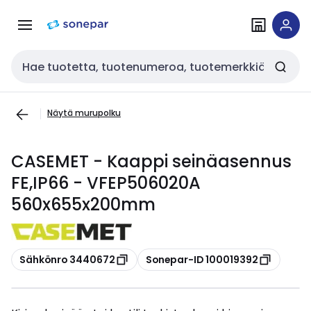
Siirry
Siirry
navigointiin
sisältöön
Haku
Näytä murupolku
CASEMET - Kaappi seinäasennus
FE,IP66 - VFEP506020A
560x655x200mm
Kopioi
Kopioi
Sähkönro 3440672
Sonepar-ID 100019392