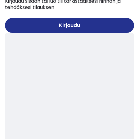
Kirjaudu sisään tai luo tili tarkistaaksesi hinnan ja
tehdäksesi tilauksen
Kirjaudu