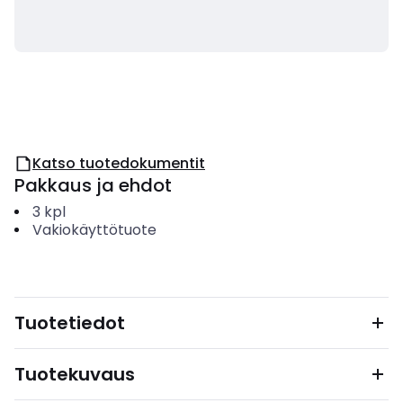
Katso tuotedokumentit
Pakkaus ja ehdot
3
kpl
Vakiokäyttötuote
Tuotetiedot
Tuotekuvaus