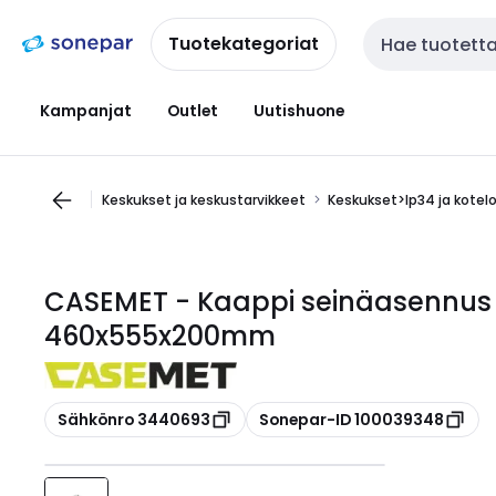
Siirry
Siirry
navigointiin
sisältöön
Tuotekategoriat
Haku
Kampanjat
Outlet
Uutishuone
Keskukset ja keskustarvikkeet
Keskukset>Ip34 ja kotel
CASEMET - Kaappi seinäasennus 
460x555x200mm
Kopioi
Kopioi
Sähkönro 3440693
Sonepar-ID 100039348