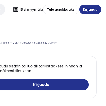
Etsi myymälä
Tule asiakkaaksi
Kirjaudu
RST,IP66 - VSSP405020 460x555x200mm
jaudu sisään tai luo tili tarkistaaksesi hinnan ja
däksesi tilauksen
Kirjaudu