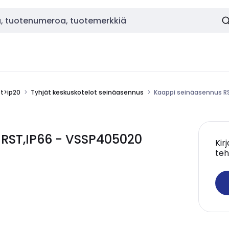
ot>ip20
Tyhjät keskuskotelot seinäasennus
Kaappi seinäasennus 
RST,IP66 - VSSP405020
Kir
teh