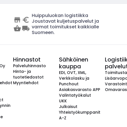
Huippuluokan logistiikka
Joustavat kuljetuspalvelut ja
varmat toimitukset kaikkialle
Suomeen.
Hinnastot
Sähköinen
Logistii
kauppa
palvelu
 Oy
Palveluhinnasto
Hinta- ja
EDI, OVT, XML,
Toimitust
tuotetiedostot
Verkkolasku ja
Lisäarvopa
aehdot
Myyntiehdot
Punchout
Varastoint
Asiakasvarasto APP
Omavaras
Valintatyökalut
ct
UKK
ynnin
Julkaisut
Yhteistyökumppanit
se
A-Z