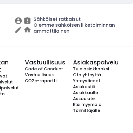
Sähköiset ratkaisut
Olemme sähköisen liiketoiminnan
ammattilainen
kan
Vastuullisuus
Asiakaspalvelu
t
Code of Conduct
Tule asiakkaaksi
Vastuullisuus
Ota yhteyttä
avat
CO2e-raportti
Yhteystiedot
lvelut
Asiakastili
ipalvelut
Asiakkaalle
to
Associate
Etsi myymälä
Toimittajalle