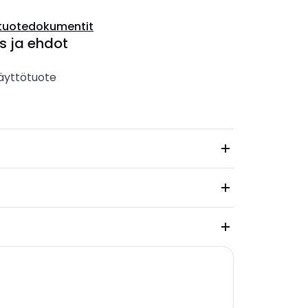
tuotedokumentit
s ja ehdot
äyttötuote