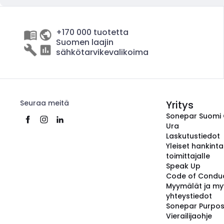
+170 000 tuotetta
Suomen laajin
sähkötarvikevalikoima
Seuraa meitä
Yritys
Sonepar Suomi
Ura
Laskutustiedot
Yleiset hankint
toimittajalle
Speak Up
Code of Condu
Myymälät ja my
yhteystiedot
Sonepar Purpo
Vierailijaohje