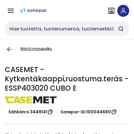
Siirry
Siirry
navigointiin
sisältöön
Haku
Näytä murupolku
CASEMET -
Kytkentäkaappi,ruostuma.teräs -
ESSP403020 CUBO E
Kopioi
Kopioi
Sähkönro 3449141
Sonepar-ID 100044680