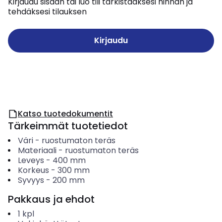
Kirjaudu sisään tai luo tili tarkistaaksesi hinnan ja
tehdäksesi tilauksen
Kirjaudu
Katso tuotedokumentit
Tärkeimmät tuotetiedot
Väri
-
ruostumaton teräs
Materiaali
-
ruostumaton teräs
Leveys
-
400
mm
Korkeus
-
300
mm
Syvyys
-
200
mm
Pakkaus ja ehdot
1
kpl