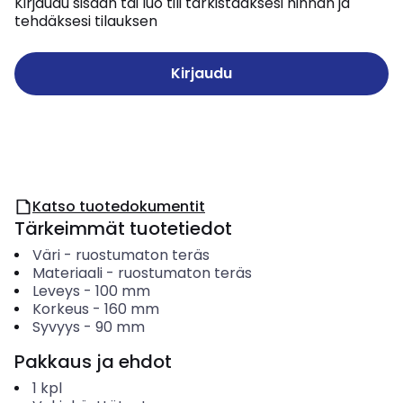
Kirjaudu sisään tai luo tili tarkistaaksesi hinnan ja
tehdäksesi tilauksen
Kirjaudu
Katso tuotedokumentit
Tärkeimmät tuotetiedot
Väri
-
ruostumaton teräs
Materiaali
-
ruostumaton teräs
Leveys
-
100
mm
Korkeus
-
160
mm
Syvyys
-
90
mm
Pakkaus ja ehdot
1
kpl