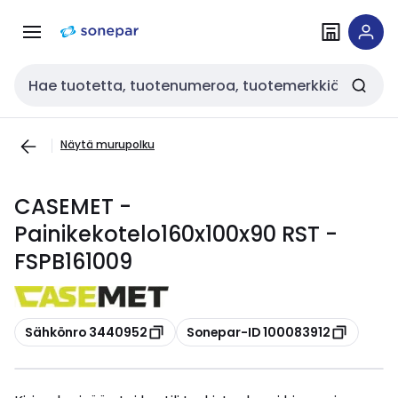
Siirry
Siirry
navigointiin
sisältöön
Haku
Näytä murupolku
CASEMET -
Painikekotelo160x100x90 RST -
FSPB161009
Kopioi
Kopioi
Sähkönro 3440952
Sonepar-ID 100083912