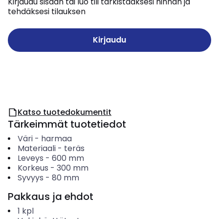
Kirjaudu sisään tai luo tili tarkistaaksesi hinnan ja
tehdäksesi tilauksen
Kirjaudu
Katso tuotedokumentit
Tärkeimmät tuotetiedot
Väri
-
harmaa
Materiaali
-
teräs
Leveys
-
600
mm
Korkeus
-
300
mm
Syvyys
-
80
mm
Pakkaus ja ehdot
1
kpl