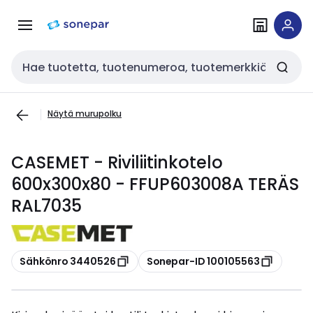
Siirry
Siirry
navigointiin
sisältöön
Haku
Näytä murupolku
CASEMET - Riviliitinkotelo
600x300x80 - FFUP603008A TERÄS
RAL7035
Kopioi
Kopioi
Sähkönro 3440526
Sonepar-ID 100105563