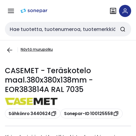
Siirry
Siirry
navigointiin
sisältöön
Haku
Näytä murupolku
CASEMET - Teräskotelo
maal.380x380x138mm -
EOR383814A RAL 7035
Kopioi
Kopioi
Sähkönro 3440624
Sonepar-ID 100125558