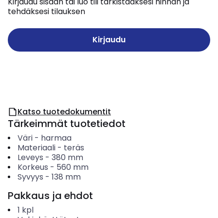
Kirjaudu sisään tai luo tili tarkistaaksesi hinnan ja
tehdäksesi tilauksen
Kirjaudu
Katso tuotedokumentit
Tärkeimmät tuotetiedot
Väri
-
harmaa
Materiaali
-
teräs
Leveys
-
380
mm
Korkeus
-
560
mm
Syvyys
-
138
mm
Pakkaus ja ehdot
1
kpl