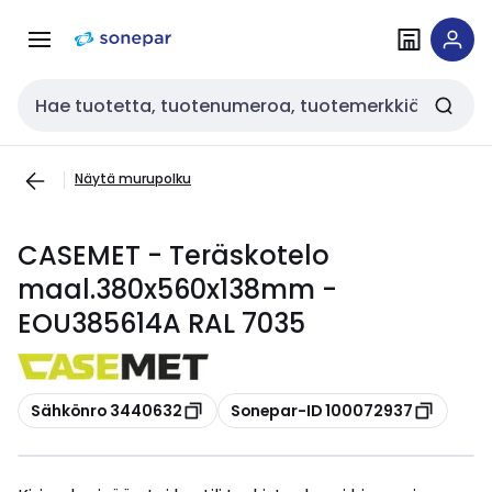
Siirry
Siirry
navigointiin
sisältöön
Haku
Näytä murupolku
CASEMET - Teräskotelo
maal.380x560x138mm -
EOU385614A RAL 7035
Kopioi
Kopioi
Sähkönro 3440632
Sonepar-ID 100072937