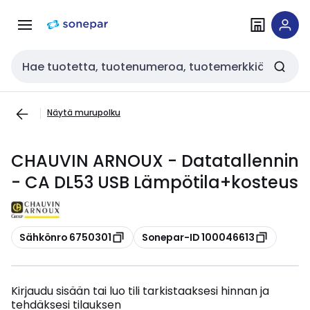
Siirry
Siirry
navigointiin
sisältöön
Haku
Näytä murupolku
CHAUVIN ARNOUX - Datatallennin
- CA DL53 USB Lämpötila+kosteus
Kopioi
Kopioi
Sähkönro 6750301
Sonepar-ID 100046613
Kirjaudu sisään tai luo tili tarkistaaksesi hinnan ja
tehdäksesi tilauksen