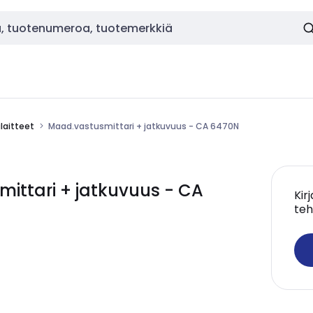
laitteet
Maad.vastusmittari + jatkuvuus - CA 6470N
ttari + jatkuvuus - CA
Kir
teh