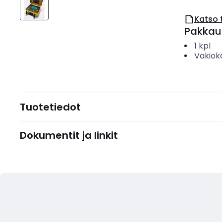
Katso 
Pakkau
1
kpl
Vakiok
Tuotetiedot
Dokumentit ja linkit