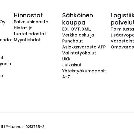
Hinnastot
Sähköinen
Logistii
kauppa
palvelu
 Oy
Palveluhinnasto
Hinta- ja
EDI, OVT, XML,
Toimitust
tuotetiedostot
Verkkolasku ja
Lisäarvopa
aehdot
Myyntiehdot
Punchout
Varastoint
Asiakasvarasto APP
Omavaras
Valintatyökalut
ct
UKK
ynnin
Julkaisut
Yhteistyökumppanit
se
A-Z
 11 | Y-tunnus: 0213785-2