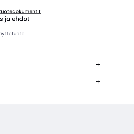
tuotedokumentit
s ja ehdot
äyttötuote