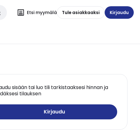
Etsi myymälä
Tule asiakkaaksi
Kirjaudu
jaudu sisään tai luo tili tarkistaaksesi hinnan ja
däksesi tilauksen
Kirjaudu