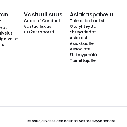
kan
Vastuullisuus
Asiakaspalvelu
t
Code of Conduct
Tule asiakkaaksi
Vastuullisuus
Ota yhteyttä
avat
CO2e-raportti
Yhteystiedot
lvelut
Asiakastili
ipalvelut
Asiakkaalle
to
Associate
Etsi myymälä
Toimittajalle
Tietosuoja
Evästeiden hallinta
Evästeet
Myyntiehdot