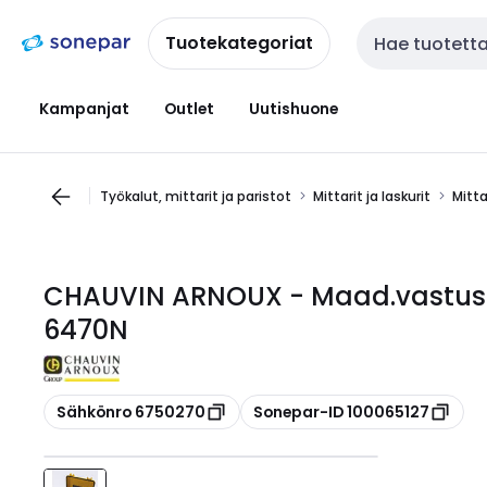
Siirry
Siirry
navigointiin
sisältöön
Tuotekategoriat
Haku
Kampanjat
Outlet
Uutishuone
Työkalut, mittarit ja paristot
Mittarit ja laskurit
Mitta
CHAUVIN ARNOUX - Maad.vastusmi
6470N
Kopioi
Kopioi
Sähkönro 6750270
Sonepar-ID 100065127