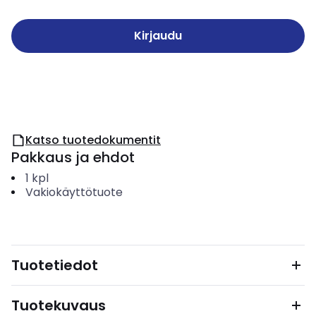
Kirjaudu
Katso tuotedokumentit
Pakkaus ja ehdot
1
kpl
Vakiokäyttötuote
Tuotetiedot
Tuotekuvaus