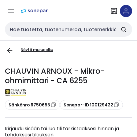
Siirry
Siirry
navigointiin
sisältöön
Haku
Näytä murupolku
CHAUVIN ARNOUX - Mikro-
ohmimittari - CA 6255
Kopioi
Kopioi
Sähkönro 6750655
Sonepar-ID 100129422
Kirjaudu sisään tai luo tili tarkistaaksesi hinnan ja
tehdäksesi tilauksen