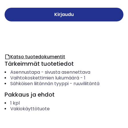
Kirjaudu
Katso tuotedokumentit
Tärkeimmät tuotetiedot
Asennustapa
-
sivusta asennettava
Vaihtokoskettimien lukumäärä
-
1
Sähköisen liitännän tyyppi
-
ruuviliitäntä
Pakkaus ja ehdot
1
kpl
Vakiokäyttötuote