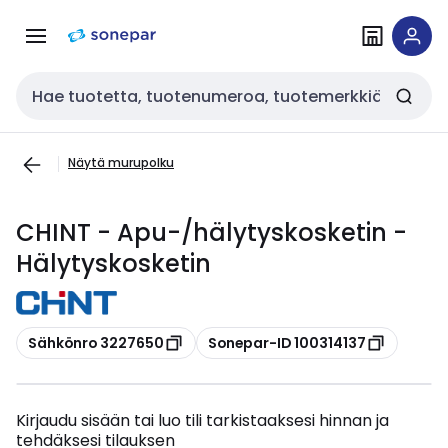
Siirry
Siirry
navigointiin
sisältöön
Haku
Näytä murupolku
CHINT - Apu-/hälytyskosketin -
Hälytyskosketin
Kopioi
Kopioi
Sähkönro 3227650
Sonepar-ID 100314137
Kirjaudu sisään tai luo tili tarkistaaksesi hinnan ja
tehdäksesi tilauksen