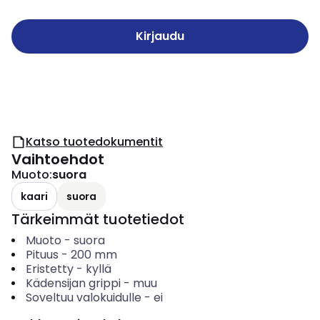
Kirjaudu
Katso tuotedokumentit
Vaihtoehdot
Muoto
:
suora
kaari
suora
Tärkeimmät tuotetiedot
Muoto
-
suora
Pituus
-
200
mm
Eristetty
-
kyllä
Kädensijan grippi
-
muu
Soveltuu valokuidulle
-
ei