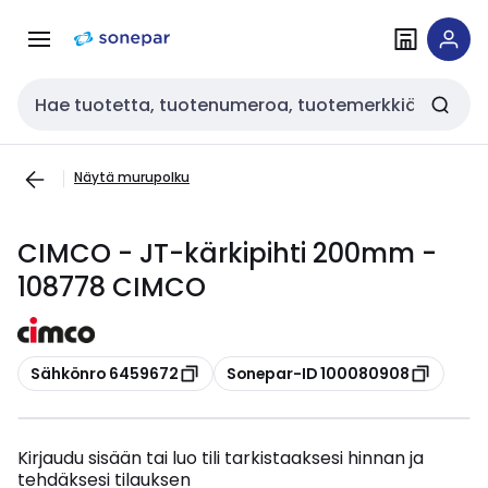
Siirry
Siirry
navigointiin
sisältöön
Haku
Näytä murupolku
CIMCO - JT-kärkipihti 200mm -
108778 CIMCO
Kopioi
Kopioi
Sähkönro 6459672
Sonepar-ID 100080908
Kirjaudu sisään tai luo tili tarkistaaksesi hinnan ja
tehdäksesi tilauksen