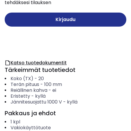
tehdäksesi tilauksen
Kirjaudu
Katso tuotedokumentit
Tärkeimmät tuotetiedot
Koko (TX)
-
20
Terän pituus
-
100
mm
Reiällinen kahva
-
ei
Eristetty
-
kyllä
Jännitesuojattu 1000 V
-
kyllä
Pakkaus ja ehdot
1
kpl
Vakiokäyttötuote