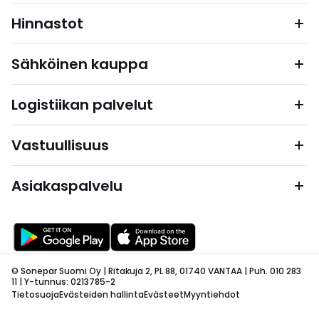
Hinnastot
Sähköinen kauppa
Logistiikan palvelut
Vastuullisuus
Asiakaspalvelu
© Sonepar Suomi Oy | Ritakuja 2, PL 88, 01740 VANTAA | Puh. 010 283
11 | Y-tunnus: 0213785-2
Tietosuoja
Evästeiden hallinta
Evästeet
Myyntiehdot