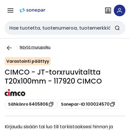
Siirry
Siirry
navigointiin
sisältöön
Haku
Näytä murupolku
Varastointi päättyy
CIMCO - JT-torxruuvitaltta
T20x100mm - 117920 CIMCO
Kopioi
Kopioi
Sähkönro 6405806
Sonepar-ID 100024570
Kirjaudu sisään tai luo tili tarkistaaksesi hinnan ja