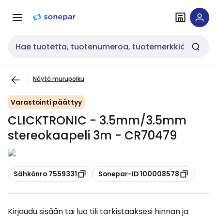
Siirry
Siirry
navigointiin
sisältöön
Haku
Näytä murupolku
Varastointi päättyy
CLICKTRONIC - 3.5mm/3.5mm
stereokaapeli 3m - CR70479
Kopioi
Kopioi
Sähkönro 7559331
Sonepar-ID 100008578
Kirjaudu sisään tai luo tili tarkistaaksesi hinnan ja