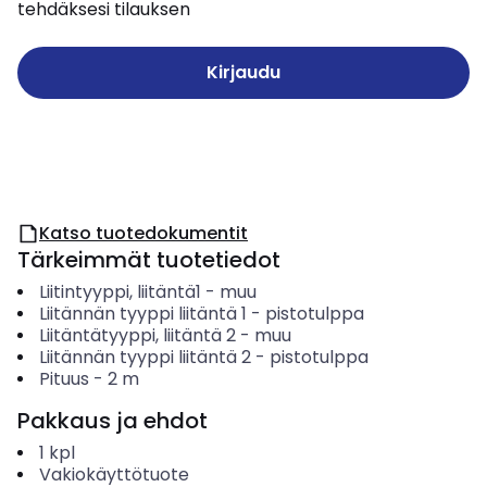
tehdäksesi tilauksen
Kirjaudu
Katso tuotedokumentit
Tärkeimmät tuotetiedot
Liitintyyppi, liitäntä1
-
muu
Liitännän tyyppi liitäntä 1
-
pistotulppa
Liitäntätyyppi, liitäntä 2
-
muu
Liitännän tyyppi liitäntä 2
-
pistotulppa
Pituus
-
2
m
Pakkaus ja ehdot
1
kpl
Vakiokäyttötuote