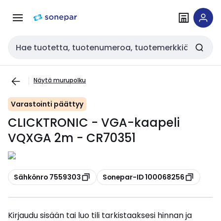
Siirry
Siirry
navigointiin
sisältöön
Haku
Näytä murupolku
Varastointi päättyy
CLICKTRONIC - VGA-kaapeli
VQXGA 2m - CR70351
Kopioi
Kopioi
Sähkönro 7559303
Sonepar-ID 100068256
Kirjaudu sisään tai luo tili tarkistaaksesi hinnan ja