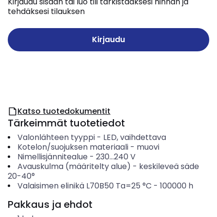
Kirjaudu sisään tai luo tili tarkistaaksesi hinnan ja
tehdäksesi tilauksen
Kirjaudu
Katso tuotedokumentit
Tärkeimmät tuotetiedot
Valonlähteen tyyppi
-
LED, vaihdettava
Kotelon/suojuksen materiaali
-
muovi
Nimellisjännitealue
-
230...240
V
Avauskulma (määritelty alue)
-
keskileveä säde
20-40°
Valaisimen elinikä L70B50 Ta=25 °C
-
100000
h
Pakkaus ja ehdot