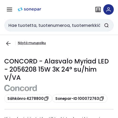
Siirry
Siirry
navigointiin
sisältöön
Haku
Näytä murupolku
CONCORD - Alasvalo Myriad LED
- 2056208 15W 3K 24° su/him
V/VA
Kopioi
Kopioi
Sähkönro 4278800
Sonepar-ID 100072763