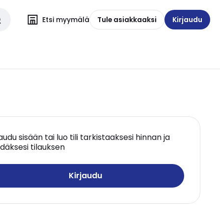
Etsi myymälä
Tule asiakkaaksi
Kirjaudu
jaudu sisään tai luo tili tarkistaaksesi hinnan ja
däksesi tilauksen
Kirjaudu