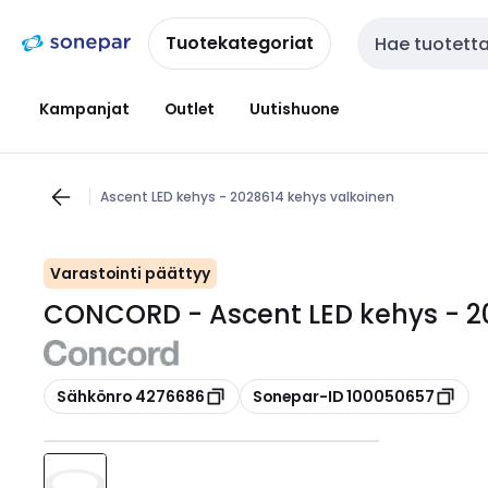
Siirry
Siirry
navigointiin
sisältöön
Tuotekategoriat
Haku
Kampanjat
Outlet
Uutishuone
Ascent LED kehys - 2028614 kehys valkoinen
Varastointi päättyy
CONCORD - Ascent LED kehys - 2
Kopioi
Kopioi
Sähkönro 4276686
Sonepar-ID 100050657