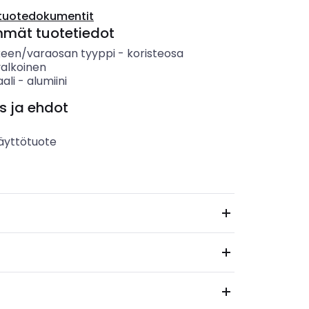
tuotedokumentit
mmät tuotetiedot
keen/varaosan tyyppi
-
koristeosa
valkoinen
ali
-
alumiini
s ja ehdot
äyttötuote