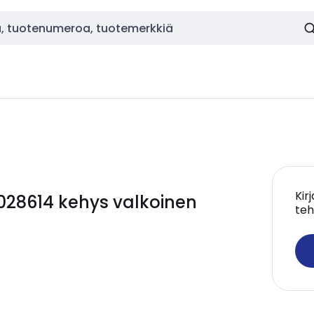
Kir
028614 kehys valkoinen
teh