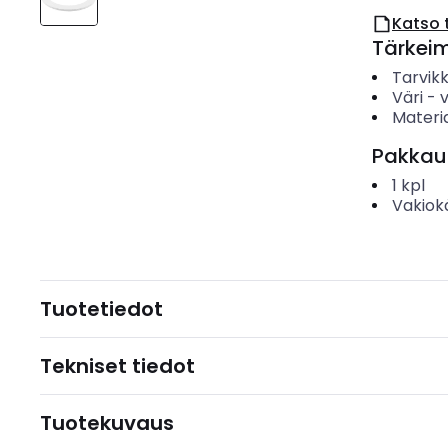
Katso 
Tärkei
Tarvik
Väri
-
Materia
Pakkau
1
kpl
Vakiok
Tuotetiedot
Tekniset tiedot
Tuotekuvaus