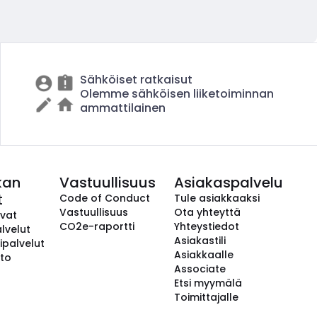
Sähköiset ratkaisut
Olemme sähköisen liiketoiminnan
ammattilainen
kan
Vastuullisuus
Asiakaspalvelu
t
Code of Conduct
Tule asiakkaaksi
Vastuullisuus
Ota yhteyttä
avat
CO2e-raportti
Yhteystiedot
lvelut
Asiakastili
ipalvelut
Asiakkaalle
to
Associate
Etsi myymälä
Toimittajalle