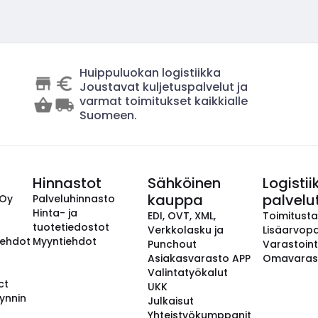
Huippuluokan logistiikka
Joustavat kuljetuspalvelut ja
varmat toimitukset kaikkialle
Suomeen.
Hinnastot
Sähköinen
Logistii
kauppa
palvelu
 Oy
Palveluhinnasto
Hinta- ja
EDI, OVT, XML,
Toimitust
tuotetiedostot
Verkkolasku ja
Lisäarvopa
aehdot
Myyntiehdot
Punchout
Varastoint
Asiakasvarasto APP
Omavaras
Valintatyökalut
ct
UKK
ynnin
Julkaisut
Yhteistyökumppanit