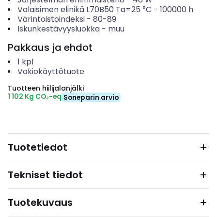
Valaisimen elinikä L70B50 Ta=25 °C
-
100000
h
Värintoistoindeksi
-
80-89
Iskunkestävyysluokka
-
muu
Pakkaus ja ehdot
1
kpl
Vakiokäyttötuote
Tuotteen hiilijalanjälki
1 102 Kg CO₂-eq
Soneparin arvio
Tuotetiedot
Tekniset tiedot
Tuotekuvaus