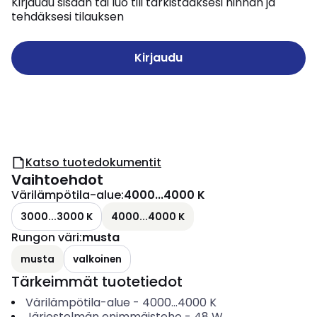
Kirjaudu sisään tai luo tili tarkistaaksesi hinnan ja
tehdäksesi tilauksen
Kirjaudu
Katso tuotedokumentit
Vaihtoehdot
Värilämpötila-alue
:
4000...4000 K
3000...3000 K
4000...4000 K
Rungon väri
:
musta
musta
valkoinen
Tärkeimmät tuotetiedot
Värilämpötila-alue
-
4000...4000
K
Järjestelmän enimmäisteho
-
48
W