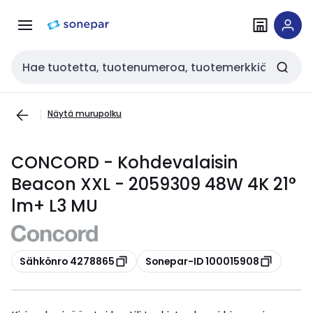
Siirry
Siirry
navigointiin
sisältöön
Haku
Näytä murupolku
CONCORD - Kohdevalaisin
Beacon XXL - 2059309 48W 4K 21°
lm+ L3 MU
Kopioi
Kopioi
Sähkönro 4278865
Sonepar-ID 100015908